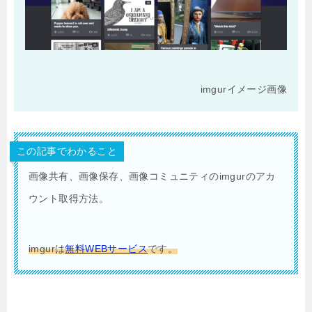
imgurイメージ画像
この記事でわかること
画像共有、画像保存、画像コミュニティのimgurのアカ
ウント取得方法。
imgurは
無料WEBサービス
です。