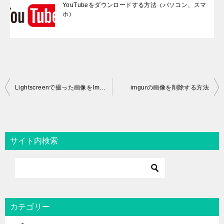
YouTubeをダウンロードする方法（パソコン、スマ
ホ）
投
Lightscreenで撮った画像をImgurに自動アップロードする方法
imgurの画像を削除する方法
稿
ナ
ビ
サイト内検索
ゲ
ー
シ
ョ
カテゴリー
ン