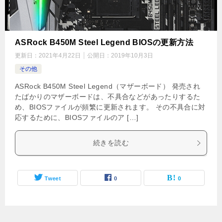
ASRock B450M Steel Legend BIOSの更新方法
更新日：
2021年4月22日
公開日：
2019年10月3日
その他
ASRock B450M Steel Legend（マザーボード） 発売され
たばかりのマザーボードは、不具合などがあったりするた
め、BIOSファイルが頻繁に更新されます。 その不具合に対
応するために、BIOSファイルのア […]
続きを読む
Tweet
0
0